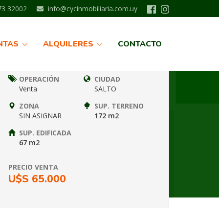
3 32002
info@cycinmobiliaria.com.uy
Información
NTAS
ALQUILERES
CONTACTO
Nº FICHA
TIPO
SLT8420
CASAS
OPERACIÓN
CIUDAD
Venta
SALTO
ZONA
SUP. TERRENO
SIN ASIGNAR
172 m2
SUP. EDIFICADA
67 m2
PRECIO VENTA
U$S 65.000