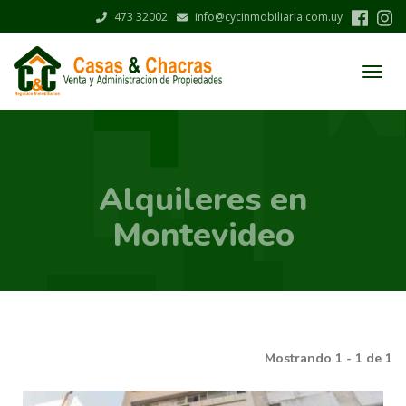
Pasar
473 32002
info@cycinmobiliaria.com.uy
al
contenido
principal
Menú
CyC
Inmobiliaria
|
Salto
Alquileres en
-
Uruguay
Montevideo
Mostrando 1 - 1 de 1