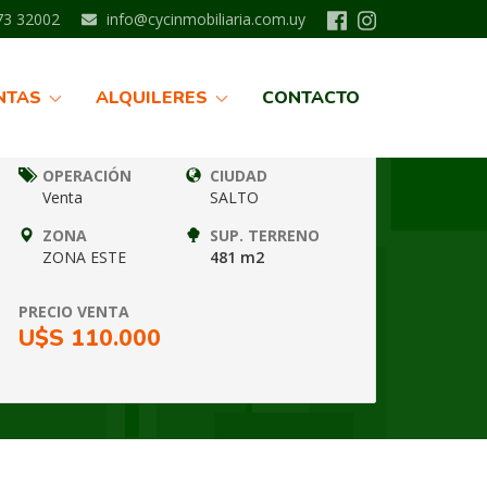
3 32002
info@cycinmobiliaria.com.uy
Información
NTAS
ALQUILERES
CONTACTO
Nº FICHA
TIPO
SLT8439
CASAS
OPERACIÓN
CIUDAD
Venta
SALTO
ZONA
SUP. TERRENO
ZONA ESTE
481 m2
PRECIO VENTA
U$S 110.000