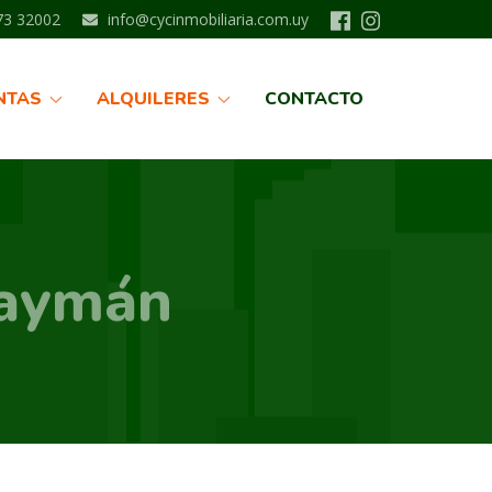
3 32002
info@cycinmobiliaria.com.uy
NTAS
ALQUILERES
CONTACTO
Daymán