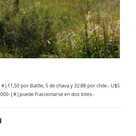
#|11,50 por Batlle, 5 de chava y 32.88 por chile.- U$S
0.000-|#|puede fraccionarse en dos lotes.-
d