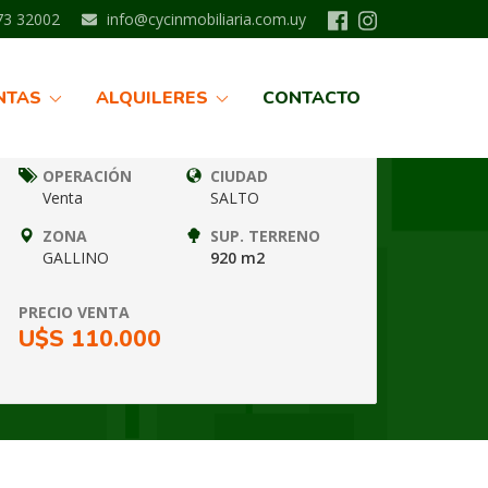
3 32002
info@cycinmobiliaria.com.uy
Información
NTAS
ALQUILERES
CONTACTO
Nº FICHA
TIPO
SLT6685
SOLARES
OPERACIÓN
CIUDAD
Venta
SALTO
ZONA
SUP. TERRENO
GALLINO
920 m2
S
PRECIO VENTA
U$S 110.000